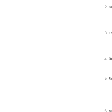
S
E
Ü
R
M