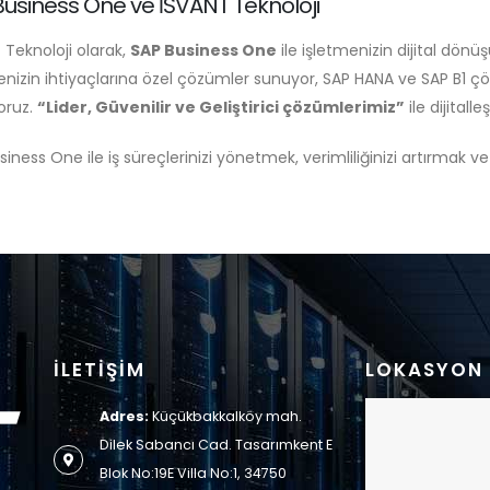
Business One ve İSVANT Teknoloji
 Teknoloji olarak,
SAP Business One
ile işletmenizin dijital dön
enizin ihtiyaçlarına özel çözümler sunuyor, SAP HANA ve SAP B1 çöz
yoruz.
“Lider, Güvenilir ve Geliştirici çözümlerimiz”
ile dijital
iness One ile iş süreçlerinizi yönetmek, verimliliğinizi artırmak ve
İLETİŞİM
LOKASYON
Adres:
Küçükbakkalköy mah.
Dilek Sabancı Cad. Tasarımkent E
Blok No:19E Villa No:1, 34750