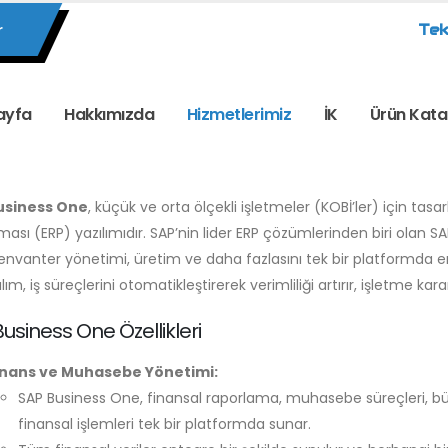
r
Tek
ayfa
Hakkımızda
Hizmetlerimiz
İK
Ürün Kata
usiness One
, küçük ve orta ölçekli işletmeler (KOBİ’ler) için ta
ması (ERP) yazılımıdır. SAP’nin lider ERP çözümlerinden biri olan SA
envanter yönetimi, üretim ve daha fazlasını tek bir platformda en
lım, iş süreçlerini otomatikleştirerek verimliliği artırır, işletme kara
usiness One Özellikleri
inans ve Muhasebe Yönetimi:
SAP Business One, finansal raporlama, muhasebe süreçleri, bü
finansal işlemleri tek bir platformda sunar.