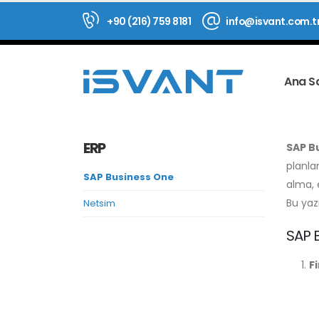
+90 (216) 759 8181
info@isvant.com.t
Ana S
ERP
SAP B
planla
SAP Business One
alma, 
Bu yazı
Netsim
SAP B
F