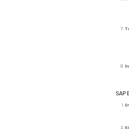
T
İ
SAP 
E
K