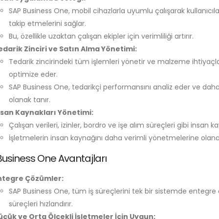
SAP Business One, mobil cihazlarla uyumlu çalışarak kullanıcılar
takip etmelerini sağlar.
Bu, özellikle uzaktan çalışan ekipler için verimliliği artırır.
edarik Zinciri ve Satın Alma Yönetimi:
Tedarik zincirindeki tüm işlemleri yönetir ve malzeme ihtiyaçl
optimize eder.
SAP Business One, tedarikçi performansını analiz eder ve daha ve
olanak tanır.
nsan Kaynakları Yönetimi:
Çalışan verileri, izinler, bordro ve işe alım süreçleri gibi insan ka
İşletmelerin insan kaynağını daha verimli yönetmelerine olanak
Business One Avantajları
ntegre Çözümler:
SAP Business One, tüm iş süreçlerini tek bir sistemde entegre ed
süreçleri hızlandırır.
üçük ve Orta Ölçekli İşletmeler İçin Uygun: