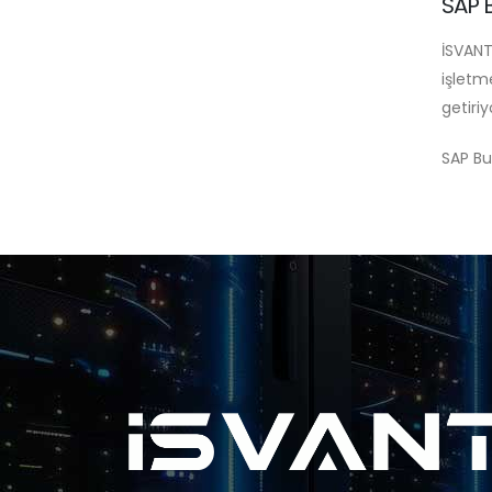
SAP 
İSVANT
işletm
getiri
SAP Bus