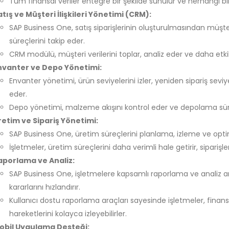
Tüm finansal veriler entegre bir şekilde sunulur ve herhangi bir h
atış ve Müşteri İlişkileri Yönetimi (CRM):
SAP Business One, satış siparişlerinin oluşturulmasından müşter
süreçlerini takip eder.
CRM modülü, müşteri verilerini toplar, analiz eder ve daha etkili
nvanter ve Depo Yönetimi:
Envanter yönetimi, ürün seviyelerini izler, yeniden sipariş seviy
eder.
Depo yönetimi, malzeme akışını kontrol eder ve depolama süre
retim ve Sipariş Yönetimi:
SAP Business One, üretim süreçlerini planlama, izleme ve op
İşletmeler, üretim süreçlerini daha verimli hale getirir, siparişler
aporlama ve Analiz:
SAP Business One, işletmelere kapsamlı raporlama ve analiz ara
kararlarını hızlandırır.
Kullanıcı dostu raporlama araçları sayesinde işletmeler, finans
hareketlerini kolayca izleyebilirler.
obil Uygulama Desteği: