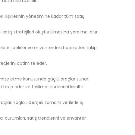
ata riski azaltılır.
i ilişkilerinin yönetimine kadar tüm satış
 satış stratejileri oluşturulmasına yardımcı olur.
elerini belirler ve envanterdeki hareketleri takip
çlerini optimize eder.
timize etme konusunda güçlü araçlar sunar.
i takip eder ve teslimat sürelerini kısaltır.
çları sağlar. Gerçek zamanlı verilerle iş
al durumları, satış trendlerini ve envanter