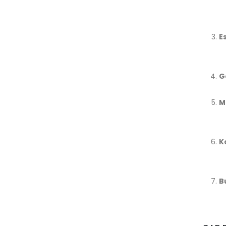
E
G
M
K
B