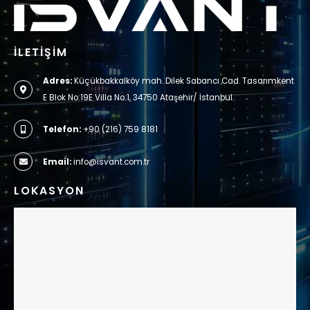
İLETİŞİM
Adres:
Küçükbakkalköy mah. Dilek Sabancı Cad. Tasarımkent
E Blok No:19E Villa No:1, 34750 Ataşehir/ İstanbul
Telefon:
+90 (216) 759 8181
Email:
info@isvant.com.tr
LOKASYON