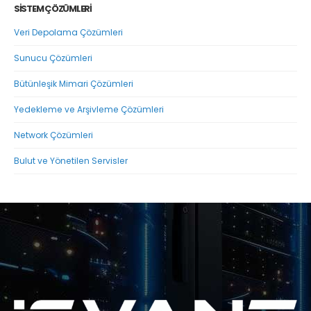
SİSTEM ÇÖZÜMLERİ
Veri Depolama Çözümleri
Sunucu Çözümleri
Bütünleşik Mimari Çözümleri
Yedekleme ve Arşivleme Çözümleri
Network Çözümleri
Bulut ve Yönetilen Servisler