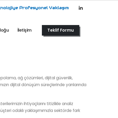
nolojiye Profesyonel Yaklaşım
loğu
İletişim
Teklif Formu
epolama, ağ çözümleri, dijital güvenlik,
rımızın dijital dönüşüm süreçlerinde yanlarında
erimizin ihtiyaçlarını titizlikle analiz
şteri odaklı yaklaşımımızla sektörde fark