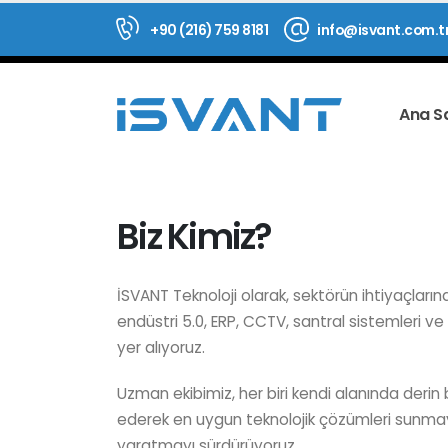
+90 (216) 759 8181
info@isvant.com.t
Ana S
Biz Kimiz?
İSVANT Teknoloji olarak, sektörün ihtiyaçlarına
endüstri 5.0, ERP, CCTV, santral sistemleri ve
yer alıyoruz.
Uzman ekibimiz, her biri kendi alanında derin 
ederek en uygun teknolojik çözümleri sunmayı
yaratmayı sürdürüyoruz.