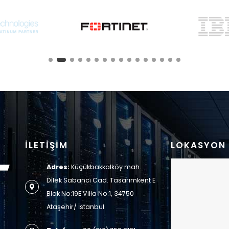
İLETİŞİM
LOKASYON
Adres:
Küçükbakkalköy mah.
Dilek Sabancı Cad. Tasarımkent E
Blok No:19E Villa No:1, 34750
Ataşehir/ İstanbul