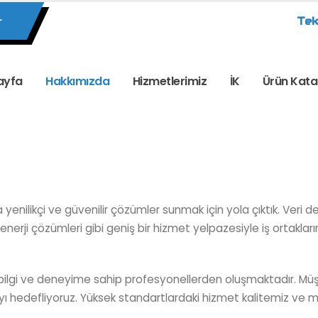
r
Tek
ayfa
Hakkımızda
Hizmetlerimiz
İK
Ürün Kata
 yenilikçi ve güvenilir çözümler sunmak için yola çıktık. Veri d
 enerji çözümleri gibi geniş bir hizmet yelpazesiyle iş ortakla
bilgi ve deneyime sahip profesyonellerden oluşmaktadır. Müşteril
 hedefliyoruz. Yüksek standartlardaki hizmet kalitemiz ve mü