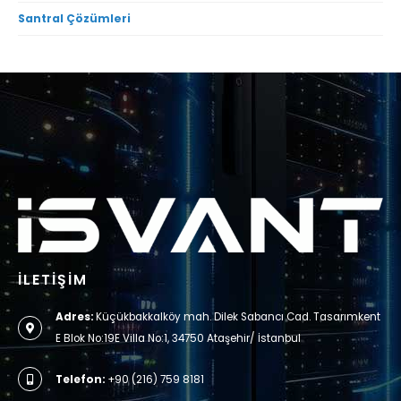
Santral Çözümleri
İLETİŞİM
Adres:
Küçükbakkalköy mah. Dilek Sabancı Cad. Tasarımkent
E Blok No:19E Villa No:1, 34750 Ataşehir/ İstanbul
Telefon:
+90 (216) 759 8181